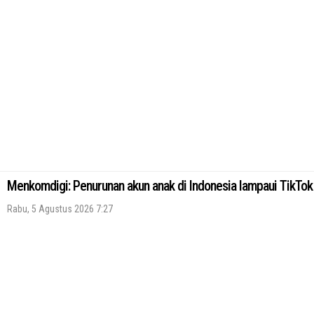
Menkomdigi: Penurunan akun anak di Indonesia lampaui TikTok 
Rabu, 5 Agustus 2026 7:27