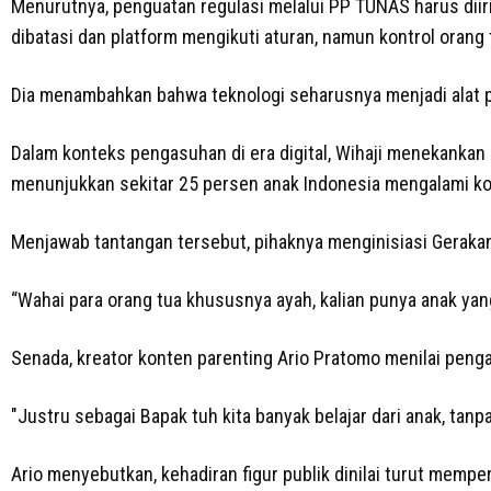
Menurutnya, penguatan regulasi melalui PP TUNAS harus diiri
dibatasi dan platform mengikuti aturan, namun kontrol orang t
Dia menambahkan bahwa teknologi seharusnya menjadi alat 
Dalam konteks pengasuhan di era digital, Wihaji menekankan 
menunjukkan sekitar 25 persen anak Indonesia mengalami kon
Menjawab tantangan tersebut, pihaknya menginisiasi Geraka
“Wahai para orang tua khususnya ayah, kalian punya anak ya
Senada, kreator konten parenting Ario Pratomo menilai peng
"Justru sebagai Bapak tuh kita banyak belajar dari anak, tanpa
Ario menyebutkan, kehadiran figur publik dinilai turut memper