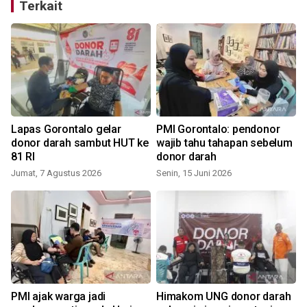
Terkait
Lapas Gorontalo gelar
PMI Gorontalo: pendonor
donor darah sambut HUT ke
wajib tahu tahapan sebelum
81 RI
donor darah
Jumat, 7 Agustus 2026
Senin, 15 Juni 2026
S
u
PMI ajak warga jadi
Himakom UNG donor darah