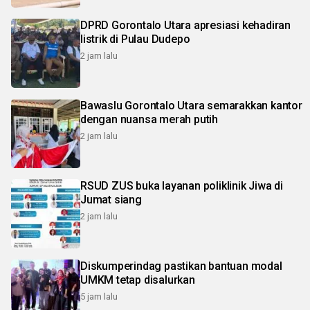
DPRD Gorontalo Utara apresiasi kehadiran
listrik di Pulau Dudepo
2 jam lalu
Bawaslu Gorontalo Utara semarakkan kantor
dengan nuansa merah putih
2 jam lalu
RSUD ZUS buka layanan poliklinik Jiwa di
Jumat siang
2 jam lalu
Diskumperindag pastikan bantuan modal
UMKM tetap disalurkan
5 jam lalu