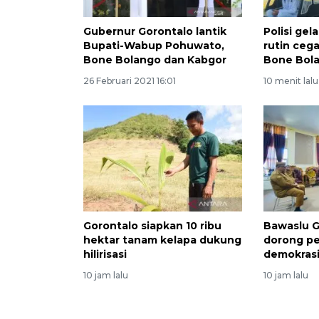
Gubernur Gorontalo lantik
Polisi gel
Bupati-Wabup Pohuwato,
rutin ceg
Bone Bolango dan Kabgor
Bone Bol
26 Februari 2021 16:01
10 menit lalu
Gorontalo siapkan 10 ribu
Bawaslu G
hektar tanam kelapa dukung
dorong pe
hilirisasi
demokras
10 jam lalu
10 jam lalu