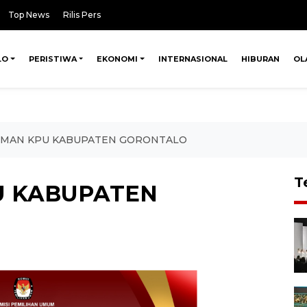
Top News
Rilis Pers
LO
PERISTIWA
EKONOMI
INTERNASIONAL
HIBURAN
OL
MAN KPU KABUPATEN GORONTALO
T
 KABUPATEN