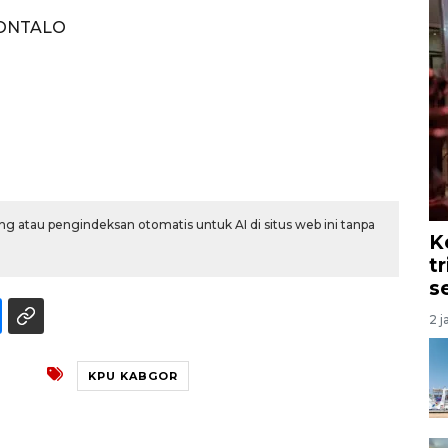
ONTALO
g atau pengindeksan otomatis untuk AI di situs web ini tanpa
K
t
s
2 j
KPU KABGOR