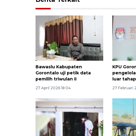
Bawaslu Kabupaten
KPU Goron
Gorontalo uji petik data
pengelola
pemilih triwulan II
luar taha
27 April 2026 18:04
27 Februari 