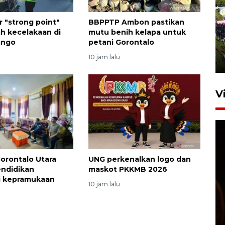
UPACARA HUT KE-78
ar "strong point"
BBPPTP Ambon pastikan
ah kecelakaan di
mutu benih kelapa untuk
REPUBLIK INDONESIA DI
ango
petani Gorontalo
GORONTALO
10 jam lalu
17 Agustus 2023 15:58
V
orontalo Utara
UNG perkenalkan logo dan
ndidikan
maskot PKKMB 2026
i kepramukaan
10 jam lalu
SPPG di Gorontalo jaga
kandungan gizi paket MBG
Ramadhan
23 Februari 2026 18:20