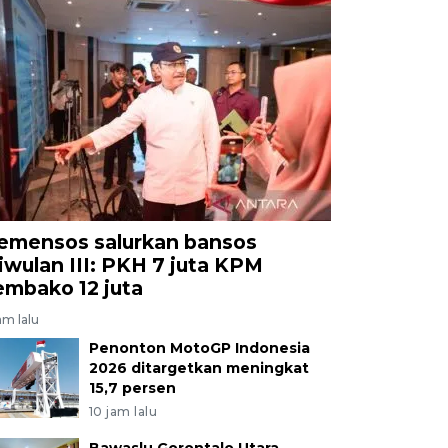
emensos salurkan bansos
riwulan III: PKH 7 juta KPM
embako 12 juta
am lalu
Penonton MotoGP Indonesia
2026 ditargetkan meningkat
15,7 persen
10 jam lalu
Bawaslu Gorontalo Utara