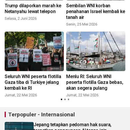
Trump dilaporkan marah ke
Sembilan WNI korban
Netanyahu lewat telepon
penahanan Israel kembali ke
tanah air
Selasa, 2 Juni 2026
Senin, 25 Mei 2026
S
Seluruh WNI peserta flotilla
Menlu RI: Seluruh WNI
Gaza tiba di Turkiye jelang
peserta flotilla Gaza bebas,
kembali ke RI
akan segera pulang
Jumat, 22 Mei 2026
Jumat, 22 Mei 2026
K
Terpopuler - Internasional
Jepang tetapkan pedoman hak suara,