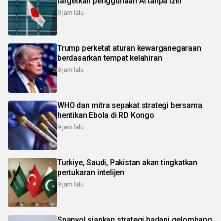
targetkan penggunaan AI tanpa izin
9 jam lalu
Trump perketat aturan kewarganegaraan
berdasarkan tempat kelahiran
9 jam lalu
WHO dan mitra sepakat strategi bersama
hentikan Ebola di RD Kongo
9 jam lalu
Turkiye, Saudi, Pakistan akan tingkatkan
pertukaran intelijen
9 jam lalu
Spanyol siapkan strategi hadapi gelombang