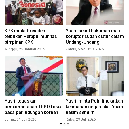
KPK minta Presiden
Yusril sebut hukuman mati
terbitkan Perppu imunitas
koruptor sudah diatur dalam
pimpinan KPK
Undang-Undang
Minggu, 25 Januari 2015
Kamis, 6 Agustus 2026
K
Yusril tegaskan
Yusril minta Polri tingkatkan
pemberantasan TPPO fokus
keamanan cegah aksi 'main
pada perlindungan korban
hakim sendiri'
J
Jumat, 31 Juli 2026
Rabu, 29 Juli 2026