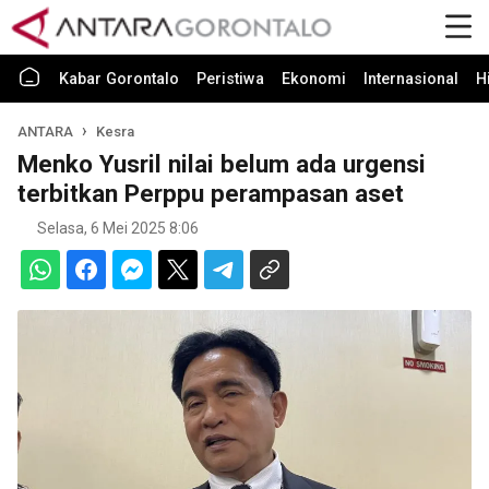
Kabar Gorontalo
Peristiwa
Ekonomi
Internasional
H
ANTARA
Kesra
Menko Yusril nilai belum ada urgensi
terbitkan Perppu perampasan aset
Selasa, 6 Mei 2025 8:06