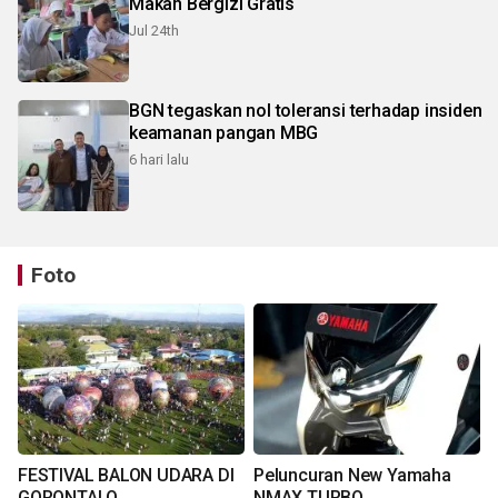
Makan Bergizi Gratis
Jul 24th
BGN tegaskan nol toleransi terhadap insiden
keamanan pangan MBG
6 hari lalu
Foto
FESTIVAL BALON UDARA DI
Peluncuran New Yamaha
GORONTALO
NMAX TURBO