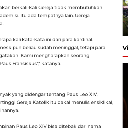
UPACARA HUT KE-78
takan berkali-kali Gereja tidak membutuhkan
REPUBLIK INDONESIA DI
emisi. Itu ada tempatnya lain. Gereja
GORONTALO
a.
17 Agustus 2023 15:58
a kali kata-kata ini dari para kardinal.
V
meskipun beliau sudah meninggal, tetapi para
ngatakan 'Kami mengharapkan seorang
Paus Fransiskus'," katanya.
anyak yang didengar tentang Paus Leo XIV,
SPPG di Gorontalo jaga
ggi Gereja Katolik itu bakal menulis ensiklikal,
kandungan gizi paket MBG
inannya.
Ramadhan
23 Februari 2026 18:20
pinan Paus Leo XIV bisa ditebak dari nama