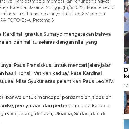
 Suharyo Hardjoatmodjo memberikan renungan singkat
reja Katedral, Jakarta, Minggu (18/5/2025). Misa tersebut
ersama umat atas terpilihnya Paus Leo XIV sebagai
NTARA FOTO/Bayu Pratama S
a Kardinal Ignatius Suharyo mengatakan bahwa
n, dan hal itu selaras dengan nilai yang
nya, Paus Fransiskus, untuk mencari jalan-jalan
D
asil Konsili Vatikan kedua," kata Kardinal
k
u, usai Misa Syukur atas pelantikan Paus Leo XIV.
47 
ri bahwa untuk mencapai perdamaian, tidaklah
unike, pernyataan dari pertemuan para kardinal
hiri perang di Gaza, Ukraina, Sudan, dan di
.