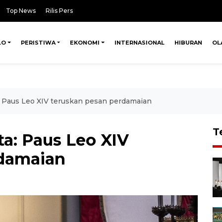
Top News
Rilis Pers
LO
PERISTIWA
EKONOMI
INTERNASIONAL
HIBURAN
OL
 Paus Leo XIV teruskan pesan perdamaian
T
a: Paus Leo XIV
rdamaian