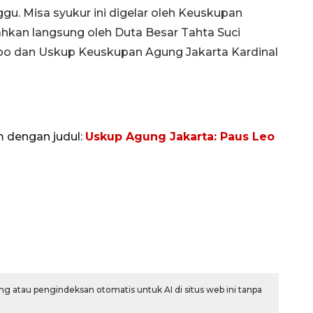
ggu. Misa syukur ini digelar oleh Keuskupan
hkan langsung oleh Duta Besar Tahta Suci
ppo dan Uskup Keuskupan Agung Jakarta Kardinal
m dengan judul:
Uskup Agung Jakarta: Paus Leo
Vaksin HPV untuk siswa laki-
laki
2026-08-06 06:30:00
g atau pengindeksan otomatis untuk AI di situs web ini tanpa