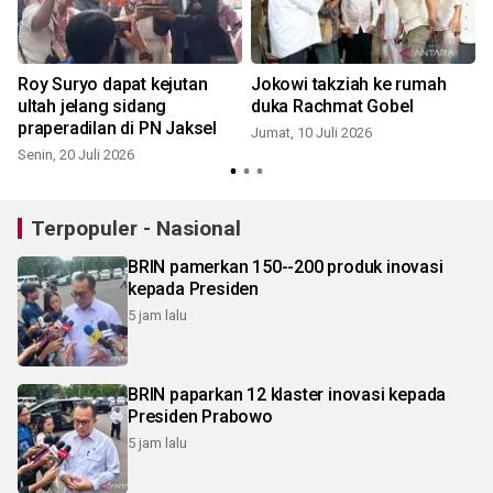
Roy Suryo dapat kejutan
Jokowi takziah ke rumah
ultah jelang sidang
duka Rachmat Gobel
praperadilan di PN Jaksel
Jumat, 10 Juli 2026
Senin, 20 Juli 2026
S
Terpopuler - Nasional
BRIN pamerkan 150--200 produk inovasi
kepada Presiden
5 jam lalu
BRIN paparkan 12 klaster inovasi kepada
Presiden Prabowo
5 jam lalu