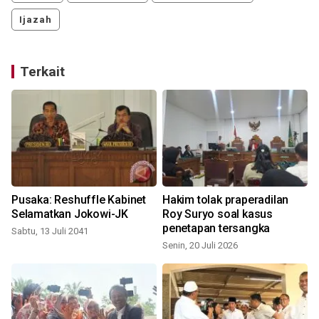
Ijazah
Terkait
Pusaka: Reshuffle Kabinet
Hakim tolak praperadilan
Selamatkan Jokowi-JK
Roy Suryo soal kasus
penetapan tersangka
Sabtu, 13 Juli 2041
Senin, 20 Juli 2026
J