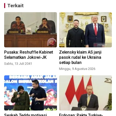
Terkait
Pusaka: Reshuffle Kabinet
Zelensky klaim AS janji
Selamatkan Jokowi-JK
pasok rudal ke Ukraina
setiap bulan
Sabtu, 13 Juli 2041
Minggu, 9 Agustus 2026
n
Seskab Teddy motivasi
Erdogan: Pakta Turkiye-