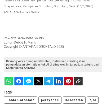
pemeriksaan kesehatan pengemudi ojek daring di Rumah Sakit
Bhayangkara, Kabupaten Gorontalo, Gorontalo, Senin (16/6/2025).
ANTARA/Adiwinata Solihin
Pewarta: Adiwinata Solihin
Editor: Debby H. Mano
Copyright © ANTARA GORONTALO 2025
Dilarang keras mengambil konten, melakukan crawling atau
pengindeksan otomatis untuk AI di situs web ini tanpa izin tertulis dari
Kantor Berita ANTARA.
Tags:
Polda Gorontalo
pelayanan
kesehatan
ojol