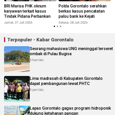
BRI Marisa PHK oknum
Polda Gorontalo serahkan
karyawan terkait kasus
berkas kasus pencatatan
Tindak Pidana Perbankan
palsu bank ke Kejati
Jumat, 31 Juli 2026
Selasa, 28 Juli 2026
M
Terpopuler - Kabar Gorontalo
Seorang mahasiswa UNG meninggal terseret
ombak di Pulau Bugisa
5 hari lalu
Lima madrasah di Kabupaten Gorontalo
dapat pembangunan lewat PHTC
3 jam lalu
Lapas Gorontalo gagas program hidroponik
dukung ketahanan pangan