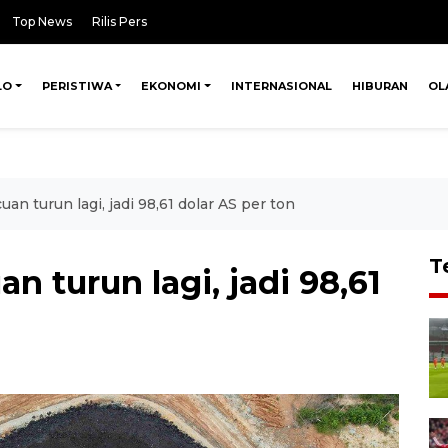
Top News
Rilis Pers
LO
PERISTIWA
EKONOMI
INTERNASIONAL
HIBURAN
OL
uan turun lagi, jadi 98,61 dolar AS per ton
T
n turun lagi, jadi 98,61