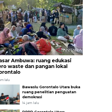
asar Ambuwa: ruang edukasi
ero waste dan pangan lokal
orontalo
am lalu
Bawaslu Gorontalo Utara buka
ruang penelitian penguatan
demokrasi
14 jam lalu
DPRD Gorontalo Utara