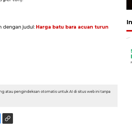
23 Februari 2026 18:20
I
m dengan judul:
Harga batu bara acuan turun
g atau pengindeksan otomatis untuk AI di situs web ini tanpa