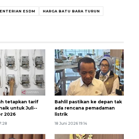
ENTERIAN ESDM
HARGA BATU BARA TURUN
Awas penipuan berbasis AI
2026-08-07 13:45:00
h tetapkan tarif
Bahlil pastikan ke depan tak
 naik untuk Juli--
ada rencana pemadaman
r 2026
listrik
7:28
18 Juni 2026 19:14