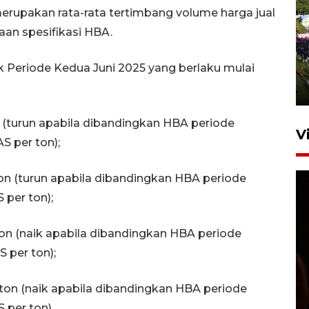
merupakan rata-rata tertimbang volume harga jual
aan spesifikasi HBA.
UPACARA HUT KE-78
REPUBLIK INDONESIA DI
tuk Periode Kedua Juni 2025 yang berlaku mulai
GORONTALO
17 Agustus 2023 15:58
on (turun apabila dibandingkan HBA periode
V
S per ton);
 ton (turun apabila dibandingkan HBA periode
 per ton);
r ton (naik apabila dibandingkan HBA periode
 per ton);
SPPG di Gorontalo jaga
kandungan gizi paket MBG
er ton (naik apabila dibandingkan HBA periode
Ramadhan
 per ton).