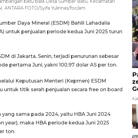
penambangan batu bara Desa Sumber Batu, Kecamatan
4). ANTARA FOTO/Syifa Yulinnas/foc/am.
Sumber Daya Mineral (ESDM) Bahlil Lahadalia
 untuk penjualan periode kedua Juni 2025 turun
DM di Jakarta, Senin, terjadi penurunan sebesar
ode pertama Juni, yakni 100,97 dolar AS per ton.
P
 melalui Keputusan Menteri (Kepmen) ESDM
z
G
untuk titik serah penjualan secara free on board
4 j
 yang sama pada 2024, yaitu HBA Juni 2024
 on year), maka HBA periode kedua Juni 2025
er ton.