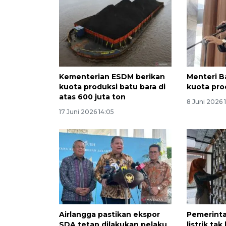
Kementerian ESDM berikan
Menteri Ba
kuota produksi batu bara di
kuota pro
atas 600 juta ton
8 Juni 2026 
17 Juni 2026 14:05
Airlangga pastikan ekspor
Pemerinta
SDA tetap dilakukan pelaku
listrik ta