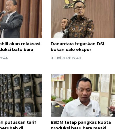
hlil akan relaksasi
Danantara tegaskan DSI
duksi batu bara
bukan calo ekspor
17:44
8 Juni 2026 17:40
h putuskan tarif
ESDM tetap pangkas kuota
k berubah di
produksi batu bara meski