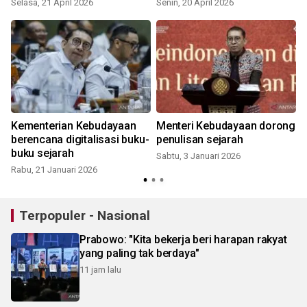
Selasa, 21 April 2026
Senin, 20 April 2026
K
Kementerian Kebudayaan
Menteri Kebudayaan dorong
berencana digitalisasi buku-
penulisan sejarah
buku sejarah
Sabtu, 3 Januari 2026
Rabu, 21 Januari 2026
R
Terpopuler - Nasional
Prabowo: "Kita bekerja beri harapan rakyat
yang paling tak berdaya"
11 jam lalu