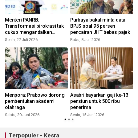
Menteri PANRB:
Purbaya bakal minta data
Transformasi birokrasi tak
BPJS soal 95 persen
a
cukup mengandalkan
pencairan JHT bebas pajak
teknologi
Senin, 27 Juli 2026
Rabu, 8 Juli 2026
a
Menpora: Prabowo dorong
Asabri bayarkan gaji ke-13
k
pembentukan akademi
pensiun untuk 500 ribu
olahraga
penerima
Sabtu, 20 Juni 2026
Senin, 15 Juni 2026
K
Terpopuler - Kesra