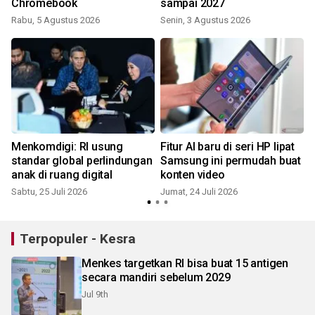
Chromebook
sampai 2027
Rabu, 5 Agustus 2026
Senin, 3 Agustus 2026
J
Menkomdigi: RI usung
Fitur AI baru di seri HP lipat
standar global perlindungan
Samsung ini permudah buat
anak di ruang digital
konten video
Sabtu, 25 Juli 2026
Jumat, 24 Juli 2026
K
Terpopuler - Kesra
Menkes targetkan RI bisa buat 15 antigen
secara mandiri sebelum 2029
Jul 9th