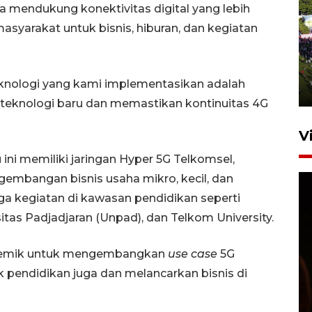
na mendukung konektivitas digital yang lebih
asyarakat untuk bisnis, hiburan, dan kegiatan
UPACARA HUT KE-78
REPUBLIK INDONESIA DI
GORONTALO
eknologi yang kami implementasikan adalah
17 Agustus 2023 15:58
teknologi baru dan memastikan kontinuitas 4G
V
ini memiliki jaringan Hyper 5G Telkomsel,
gembangan bisnis usaha mikro, kecil, dan
ga kegiatan di kawasan pendidikan seperti
sitas Padjadjaran (Unpad), dan Telkom University.
ademik untuk mengembangkan
use case
5G
SPPG di Gorontalo jaga
 pendidikan juga dan melancarkan bisnis di
kandungan gizi paket MBG
Ramadhan