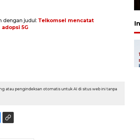
23 Februari 2026 18:20
m dengan judul:
Telkomsel mencatat
I
 adopsi 5G
g atau pengindeksan otomatis untuk AI di situs web ini tanpa