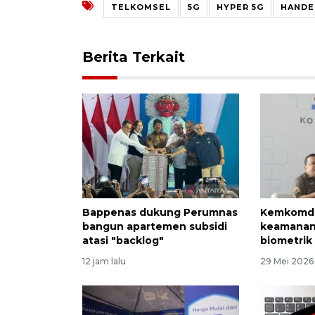
TELKOMSEL
5G
HYPER 5G
HANDE
Berita Terkait
Bappenas dukung Perumnas
Kemkomdi
bangun apartemen subsidi
keamanan 
atasi "backlog"
biometrik
12 jam lalu
29 Mei 2026 