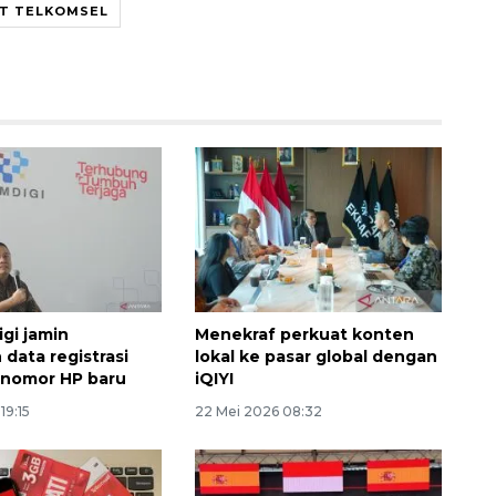
T TELKOMSEL
Ekonomi triwulan II-2026
tumbuh 5,29 persen
2026-08-06 18:45:00
gi jamin
Menekraf perkuat konten
data registrasi
lokal ke pasar global dengan
 nomor HP baru
iQIYI
19:15
22 Mei 2026 08:32