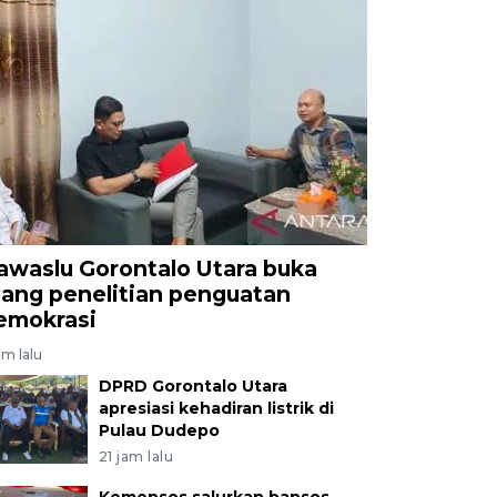
awaslu Gorontalo Utara buka
uang penelitian penguatan
emokrasi
am lalu
DPRD Gorontalo Utara
apresiasi kehadiran listrik di
Pulau Dudepo
21 jam lalu
Kemensos salurkan bansos