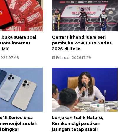
 buka suara soal
Qarrar Firhand juara seri
uota internet
pembuka WSK Euro Series
e MK
2026 di Italia
2026 07:48
15 Februari 2026 17:39
15 Series bisa
Lonjakan trafik Nataru,
 menonjol seolah
Kemkomdigi pastikan
i bingkai
jaringan tetap stabil