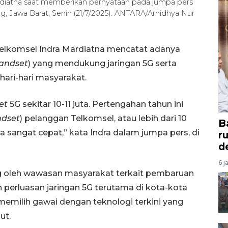
rdiatna saat memberikan pernyataan pada jumpa pers
 Jawa Barat, Senin (21/7/2025). ANTARA/Arnidhya Nur
elkomsel Indra Mardiatna mencatat adanya
andset
) yang mendukung jaringan 5G serta
hari-hari masyarakat.
et
5G sekitar 10-11 juta. Pertengahan tahun ini
dset
) pelanggan Telkomsel, atau lebih dari 10
B
sangat cepat,” kata Indra dalam jumpa pers, di
r
d
6 j
ng oleh wawasan masyarakat terkait pembaruan
n perluasan jaringan 5G terutama di kota-kota
memilih gawai dengan teknologi terkini yang
ut.