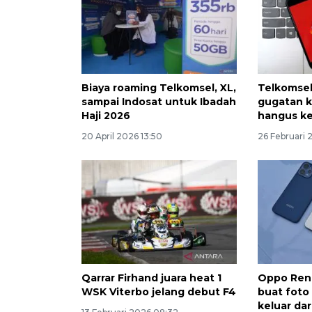
Biaya roaming Telkomsel, XL,
Telkomsel
sampai Indosat untuk Ibadah
gugatan k
Haji 2026
hangus k
20 April 2026 13:50
26 Februari 
Qarrar Firhand juara heat 1
Oppo Reno
WSK Viterbo jelang debut F4
buat foto
keluar dar