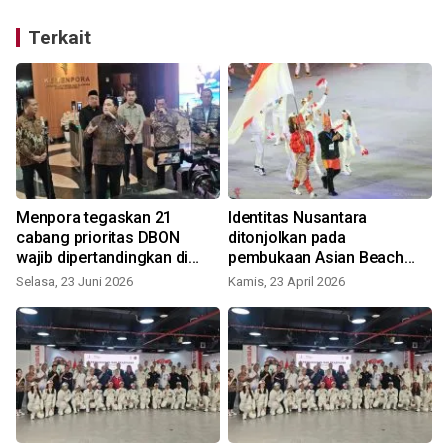
Terkait
Menpora tegaskan 21
Identitas Nusantara
m
cabang prioritas DBON
ditonjolkan pada
wajib dipertandingkan di
pembukaan Asian Beach
PON
Games 2026
Selasa, 23 Juni 2026
Kamis, 23 April 2026