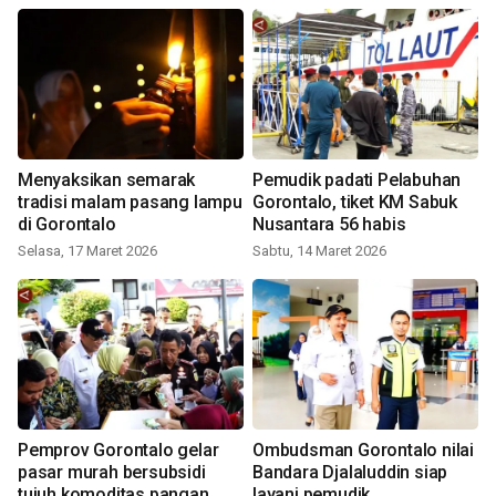
Menyaksikan semarak
Pemudik padati Pelabuhan
tradisi malam pasang lampu
Gorontalo, tiket KM Sabuk
di Gorontalo
Nusantara 56 habis
Selasa, 17 Maret 2026
Sabtu, 14 Maret 2026
Pemprov Gorontalo gelar
Ombudsman Gorontalo nilai
pasar murah bersubsidi
Bandara Djalaluddin siap
tujuh komoditas pangan
layani pemudik