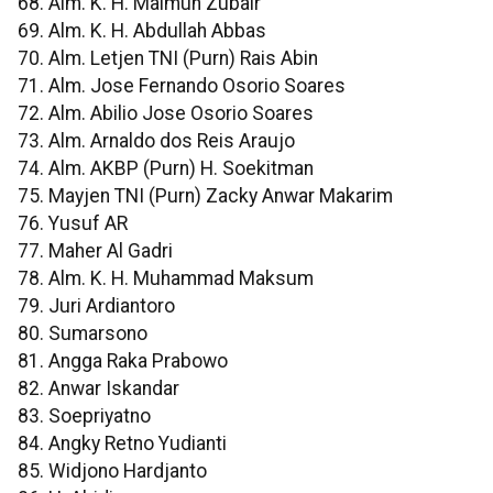
68. Alm. K. H. Maimun Zubair
69. Alm. K. H. Abdullah Abbas
70. Alm. Letjen TNI (Purn) Rais Abin
71. Alm. Jose Fernando Osorio Soares
72. Alm. Abilio Jose Osorio Soares
73. Alm. Arnaldo dos Reis Araujo
74. Alm. AKBP (Purn) H. Soekitman
75. Mayjen TNI (Purn) Zacky Anwar Makarim
76. Yusuf AR
77. Maher Al Gadri
78. Alm. K. H. Muhammad Maksum
79. Juri Ardiantoro
80. Sumarsono
81. Angga Raka Prabowo
82. Anwar Iskandar
83. Soepriyatno
84. Angky Retno Yudianti
85. Widjono Hardjanto