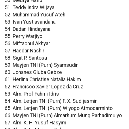
50. Meutya Hafid
51. Teddy Indra Wijaya
52. Muhammad Yusuf Ateh
53. Ivan Yustiavandana
54. Dadan Hindayana
55. Perry Warjiyo
56. Miftachul Akhyar
57. Haedar Nashir
58. Sigit P. Santosa
59. Mayjen TNI (Purn) Syamsudin
60. Johanes Gluba Gebze
61. Herlina Christine Natalia Hakim
62. Francisco Xavier Lopez da Cruz
63. Alm. Prof Fahmi Idris
64. Alm. Letjen TNI (Purn) F. X. Sud jasmin
65. Alm. Letjen TNI (Purn) Wiyogo Atmodarminto
66. Mayjen TNI (Purn) Almarhum Mung Parhadimulyo
67. Alm. K. H. Yusuf Hasyim