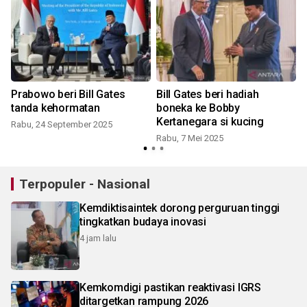
Prabowo beri Bill Gates
Bill Gates beri hadiah
i
tanda kehormatan
boneka ke Bobby
Kertanegara si kucing
Rabu, 24 September 2025
Rabu, 7 Mei 2025
J
Terpopuler - Nasional
Kemdiktisaintek dorong perguruan tinggi
tingkatkan budaya inovasi
4 jam lalu
Kemkomdigi pastikan reaktivasi IGRS
ditargetkan rampung 2026