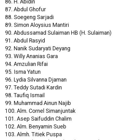
86. H. Abidin
87. Abdul Ghofur
88. Soegeng Sarjadi
89. Simon Aloysius Mantiri
90. Abdussamad Sulaiman HB (H. Sulaiman)
91. Abdul Rasyid
92. Nanik Sudaryati Deyang
93. Willy Ananias Gara
94. Amzulian Rifai
95. Isma Yatun
96. Lydia Silvanna Djaman
97. Teddy Sutadi Kardin
98. Taufiq Ismail
99. Muhammad Ainun Najib
100. Alm. Cornel Simanjuntak
101. Asep Saifuddin Chalim
102. Alm. Benyamin Sueb
103. Almh. Titiek Puspa