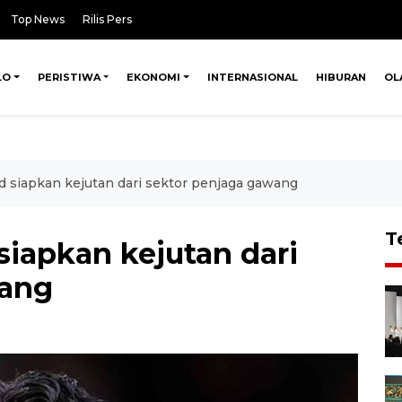
Top News
Rilis Pers
LO
PERISTIWA
EKONOMI
INTERNASIONAL
HIBURAN
OL
 siapkan kejutan dari sektor penjaga gawang
T
siapkan kejutan dari
wang