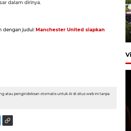
ar dalam dirinya.
UPACARA HUT KE-78
REPUBLIK INDONESIA DI
GORONTALO
m dengan judul:
Manchester United siapkan
17 Agustus 2023 15:58
V
g atau pengindeksan otomatis untuk AI di situs web ini tanpa
SPPG di Gorontalo jaga
kandungan gizi paket MBG
Ramadhan
23 Februari 2026 18:20