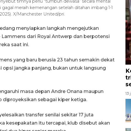
yebut timnya perlu “tumbuh dewasa” secara mental
sai gagal meraih kemenangan setelah ditahan imbang 1-1
2025). X/Manchester United/pri.
 sedang menyiapkan langkah mengejutkan
 Lammens dari Royal Antwerp dan berpotensi
ka saat ini.
mens yang baru berusia 23 tahun semakin dekat
i opsi jangka panjang, bukan untuk langsung
K
t
s
mengaruhi masa depan Andre Onana maupun
13 
 diproyeksikan sebagai kiper ketiga.
lesaikan transfer senilai sekitar 17 juta
ka kesepakatan itu tercapai, klub disebut akan