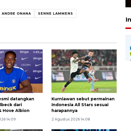
ANDRE ONANA
SENNE LAMMENS
I
esmi datangkan
Kurniawan sebut permainan
beck dari
Indonesia All Stars sesuai
& Hove Albion
harapannya
026 14:09
2 Agustus 2026 14:08