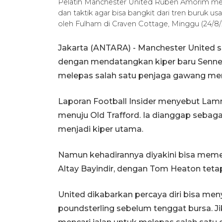
Pelatih Manchester United Ruben Amorim men
dan taktik agar bisa bangkit dari tren buruk u
oleh Fulham di Craven Cottage, Minggu (24/8/
Jakarta (ANTARA) - Manchester United
dengan mendatangkan kiper baru Senne
melepas salah satu penjaga gawang mere
Laporan Football Insider menyebut Lam
menuju Old Trafford. Ia dianggap sebaga
menjadi kiper utama.
Namun kehadirannya diyakini bisa me
Altay Bayindir, dengan Tom Heaton tetap
United dikabarkan percaya diri bisa menye
poundsterling sebelum tenggat bursa. Ji