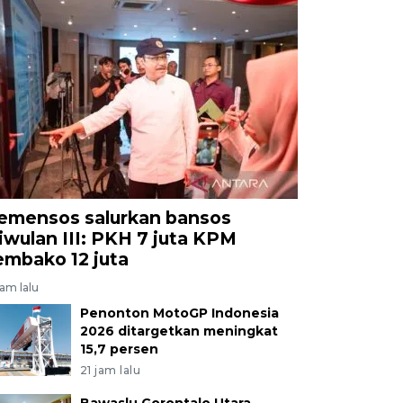
emensos salurkan bansos
riwulan III: PKH 7 juta KPM
embako 12 juta
jam lalu
Penonton MotoGP Indonesia
2026 ditargetkan meningkat
15,7 persen
21 jam lalu
Bawaslu Gorontalo Utara