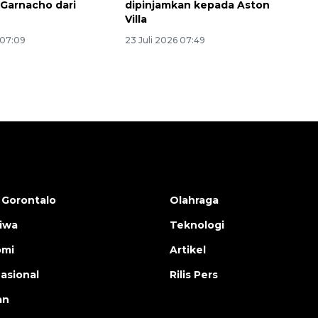
 Garnacho dari
dipinjamkan kepada Aston
Villa
 07:09
23 Juli 2026 07:49
 Gorontalo
Olahraga
tiwa
Teknologi
omi
Artikel
nasional
Rilis Pers
an