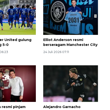
r United gulung
Elliot Anderson resmi
g 5-0
berseragam Manchester City
 06:23
24 Juli 2026 07:11
Memberantas kejahatan
jalanan Jakarta
2026-08-05 18:00:00
a resmi pinjam
Alejandro Garnacho