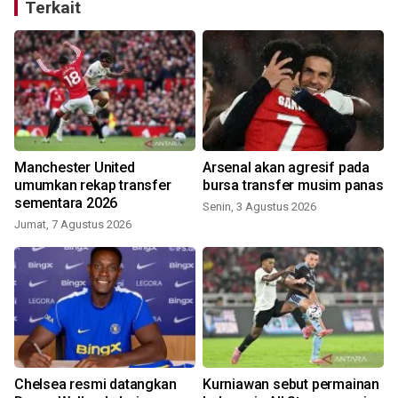
Terkait
Manchester United
Arsenal akan agresif pada
umumkan rekap transfer
bursa transfer musim panas
sementara 2026
Senin, 3 Agustus 2026
Jumat, 7 Agustus 2026
M
Chelsea resmi datangkan
Kurniawan sebut permainan