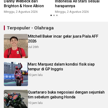
d
Danny Welbeck dari
Indonesia All Stars sesuai
Brighton & Hove Albion
harapannya
Minggu, 2 Agustus 2026
Minggu, 2 Agustus 2026
J
Terpopuler - Olahraga
Mitchell Baker incar gelar juara Piala AFF
2026
Jul 26th
Marc Marquez dalam kondisi fisik siap
tempur di GP Inggris
10 jam lalu
Quartararo buka negosiasi dengan sejumlah
tim sebelum gabung Honda
10 jam lalu