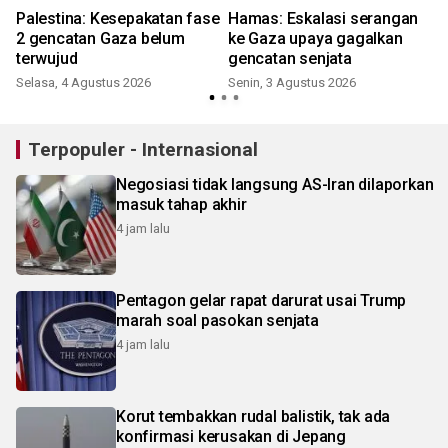
Palestina: Kesepakatan fase
Hamas: Eskalasi serangan
2 gencatan Gaza belum
ke Gaza upaya gagalkan
terwujud
gencatan senjata
Selasa, 4 Agustus 2026
Senin, 3 Agustus 2026
R
Terpopuler - Internasional
Negosiasi tidak langsung AS-Iran dilaporkan
masuk tahap akhir
4 jam lalu
Pentagon gelar rapat darurat usai Trump
marah soal pasokan senjata
4 jam lalu
Korut tembakkan rudal balistik, tak ada
konfirmasi kerusakan di Jepang