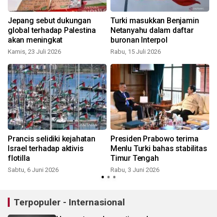
Jepang sebut dukungan
Turki masukkan Benjamin
global terhadap Palestina
Netanyahu dalam daftar
akan meningkat
buronan Interpol
Kamis, 23 Juli 2026
Rabu, 15 Juli 2026
S
Prancis selidiki kejahatan
Presiden Prabowo terima
e
Israel terhadap aktivis
Menlu Turki bahas stabilitas
flotilla
Timur Tengah
Sabtu, 6 Juni 2026
Rabu, 3 Juni 2026
Terpopuler - Internasional