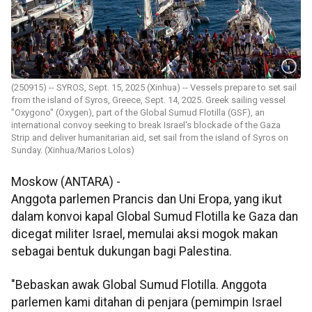
(250915) -- SYROS, Sept. 15, 2025 (Xinhua) -- Vessels prepare to set sail
from the island of Syros, Greece, Sept. 14, 2025. Greek sailing vessel
"Oxygono" (Oxygen), part of the Global Sumud Flotilla (GSF), an
international convoy seeking to break Israel's blockade of the Gaza
Strip and deliver humanitarian aid, set sail from the island of Syros on
Sunday. (Xinhua/Marios Lolos)
Moskow (ANTARA) -
Anggota parlemen Prancis dan Uni Eropa, yang ikut
dalam konvoi kapal Global Sumud Flotilla ke Gaza dan
dicegat militer Israel, memulai aksi mogok makan
sebagai bentuk dukungan bagi Palestina.
"Bebaskan awak Global Sumud Flotilla. Anggota
parlemen kami ditahan di penjara (pemimpin Israel