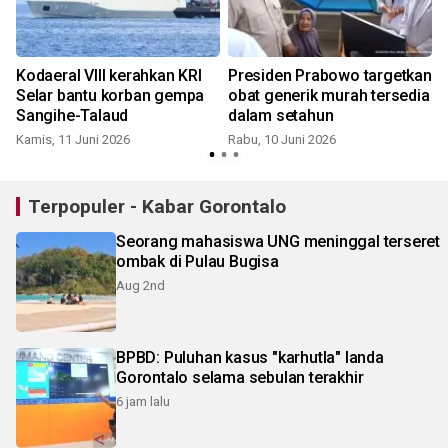
Kodaeral VIII kerahkan KRI
Presiden Prabowo targetkan
Selar bantu korban gempa
obat generik murah tersedia
Sangihe-Talaud
dalam setahun
Kamis, 11 Juni 2026
Rabu, 10 Juni 2026
S
Terpopuler - Kabar Gorontalo
Seorang mahasiswa UNG meninggal terseret
ombak di Pulau Bugisa
Aug 2nd
BPBD: Puluhan kasus "karhutla" landa
Gorontalo selama sebulan terakhir
6 jam lalu