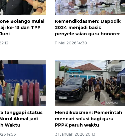
one Bolango mulai
Kemendikdasmen: Dapodik
aji ke-13 dan TPP
2024 menjadi basis
Juni
penyelesaian guru honorer
22:12
11 Mei 2026 14:38
Awas penipuan berbasis AI
2026-08-07 13:45:00
 tanggapi status
Mendikdasmen: Pemerintah
Nurul Akmal jadi
mencari solusi bagi guru
uh Waktu
PPPK paruh waktu
026 14:56
31 Januari 2026 20:13