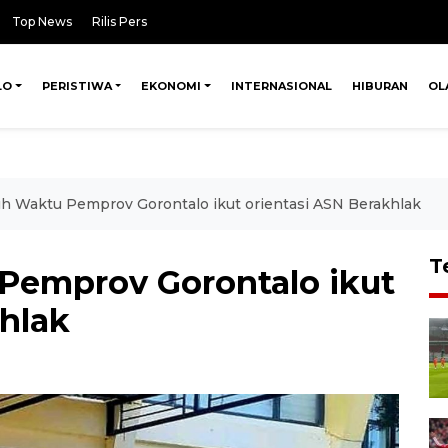
Top News
Rilis Pers
LO
PERISTIWA
EKONOMI
INTERNASIONAL
HIBURAN
OL
 Waktu Pemprov Gorontalo ikut orientasi ASN Berakhlak
T
Pemprov Gorontalo ikut
khlak