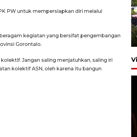
PK PW untuk mempersiapkan diri melalui
UPACARA HUT KE-78
REPUBLIK INDONESIA DI
GORONTALO
 beragam kegiatan yang bersifat pengembangan
17 Agustus 2023 15:58
vinsi Gorontalo.
V
olektif. Jangan saling menjatuhkan, saling iri
atan kolektif ASN, oleh karena itu bangun
SPPG di Gorontalo jaga
kandungan gizi paket MBG
Ramadhan