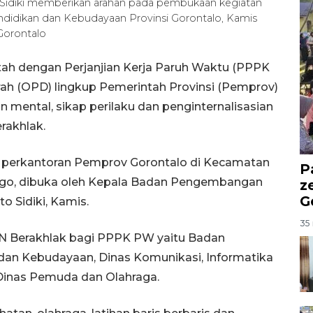
Sidiki memberikan arahan pada pembukaan kegiatan
ndidikan dan Kebudayaan Provinsi Gorontalo, Kamis
Gorontalo
ah dengan Perjanjian Kerja Paruh Waktu (PPPK
rah (OPD) lingkup Pemerintah Provinsi (Pemprov)
 mental, sikap perilaku dan penginternalisasian
erakhlak.
s perkantoran Pemprov Gorontalo di Kecamatan
P
ngo, dibuka oleh Kepala Badan Pengembangan
z
G
 Sidiki, Kamis.
35 
N Berakhlak bagi PPPK PW yaitu Badan
dan Kebudayaan, Dinas Komunikasi, Informatika
 Dinas Pemuda dan Olahraga.