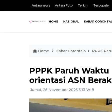
Antaranews
Antara Foto
Terkini
Terpopuler
HOME
NASIONAL
KABAR GORONTA
Home
Kabar Gorontalo
PPPK Paruh
PPPK Paruh Waktu 
orientasi ASN Bera
Jumat, 28 November 2025 5:13 WIB