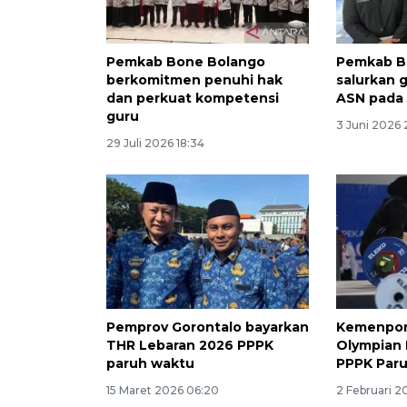
Pemkab Bone Bolango
Pemkab B
berkomitmen penuhi hak
salurkan g
dan perkuat kompetensi
ASN pada 
guru
3 Juni 2026 
29 Juli 2026 18:34
Pemprov Gorontalo bayarkan
Kemenpora
THR Lebaran 2026 PPPK
Olympian 
paruh waktu
PPPK Par
15 Maret 2026 06:20
2 Februari 2