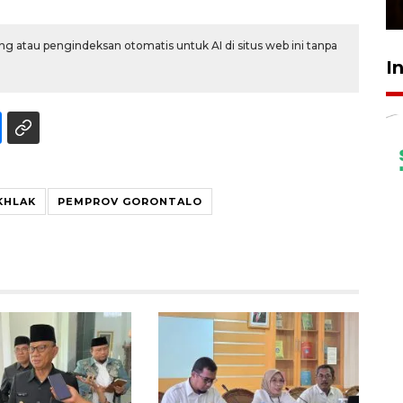
23 Februari 2026 18:20
g atau pengindeksan otomatis untuk AI di situs web ini tanpa
I
KHLAK
PEMPROV GORONTALO