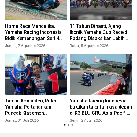
Home Race Mandalika,
11 Tahun Dinanti, Ajang
Yamaha Racing Indonesia
Ikonik Yamaha Cup Race di
Bidik Kemenangan Seri 4
Padang Disaksikan Lebih
ARRC
Dari 5 Ribu Pengunjung !
Jumat, 7 Agustus 2026
Rabu, 5 Agustus 2026
S
Tampil Konsisten, Rider
Yamaha Racing Indonesia
Yamaha Pertahankan
buktikan talenta masa depan
Puncak Klasemen
di R3 BLU CRU Asia-Pacific
Mandalika Racing Series
Championship Mandalika
Jumat, 31 Juli 2026
Senin, 27 Juli 2026
R
dan Memenangi Race