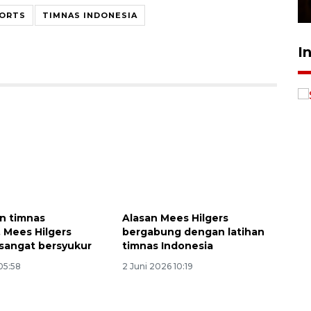
23 Februari 2026 18:20
PORTS
TIMNAS INDONESIA
I
an timnas
Alasan Mees Hilgers
, Mees Hilgers
bergabung dengan latihan
sangat bersyukur
timnas Indonesia
05:58
2 Juni 2026 10:19