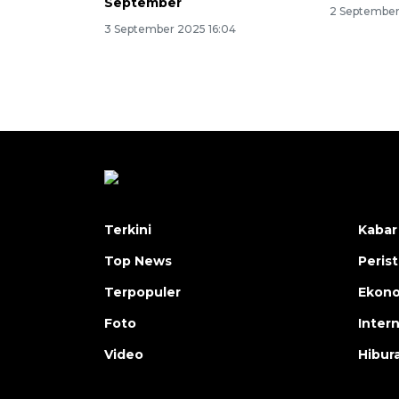
September
2 September
3 September 2025 16:04
Terkini
Kabar
Top News
Peris
Terpopuler
Ekon
Foto
Inter
Video
Hibur