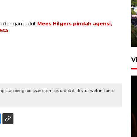
UPACARA HUT KE-78
REPUBLIK INDONESIA DI
m dengan judul:
Mees Hilgers pindah agensi,
GORONTALO
esa
17 Agustus 2023 15:58
V
g atau pengindeksan otomatis untuk AI di situs web ini tanpa
SPPG di Gorontalo jaga
kandungan gizi paket MBG
Ramadhan