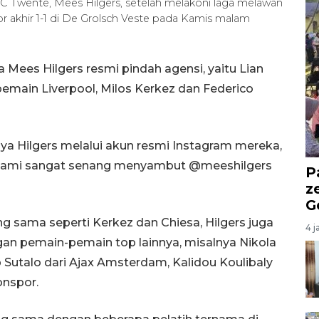
 Twente, Mees Hilgers, setelah melakoni laga melawan
 akhir 1-1 di De Grolsch Veste pada Kamis malam
 Mees Hilgers resmi pindah agensi, yaitu Lian
emain Liverpool, Milos Kerkez dan Federico
 Hilgers melalui akun resmi Instagram mereka,
 "Kami sangat senang menyambut @meeshilgers
P
z
G
 sama seperti Kerkez dan Chiesa, Hilgers juga
4 j
an pemain-pemain top lainnya, misalnya Nikola
p Sutalo dari Ajax Amsterdam, Kalidou Koulibaly
onspor.