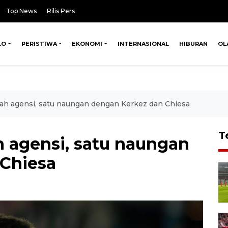
Top News
Rilis Pers
LO
PERISTIWA
EKONOMI
INTERNASIONAL
HIBURAN
OL
ah agensi, satu naungan dengan Kerkez dan Chiesa
T
h agensi, satu naungan
Chiesa