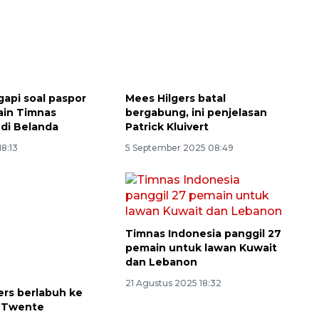
gapi soal paspor
Mees Hilgers batal
ain Timnas
bergabung, ini penjelasan
 di Belanda
Patrick Kluivert
18:13
5 September 2025 08:49
Awas penipuan berbasis AI
2026-08-07 13:45:00
Timnas Indonesia panggil 27
pemain untuk lawan Kuwait
dan Lebanon
21 Agustus 2025 18:32
ers berlabuh ke
i Twente