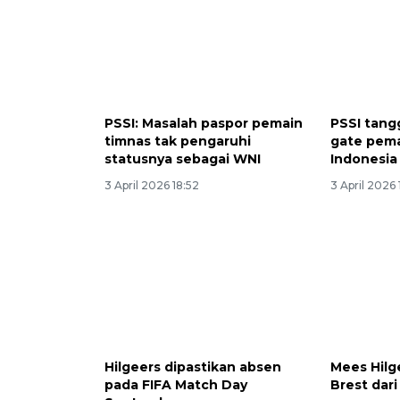
PSSI: Masalah paspor pemain
PSSI tang
timnas tak pengaruhi
gate pem
statusnya sebagai WNI
Indonesia
3 April 2026 18:52
3 April 2026 
Hilgeers dipastikan absen
Mees Hilg
pada FIFA Match Day
Brest dar