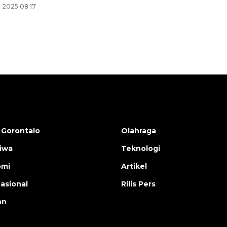
 2025 08:17
 Gorontalo
Olahraga
tiwa
Teknologi
omi
Artikel
nasional
Rilis Pers
an