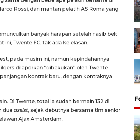
ang sama dengan beberapa pelatih ternama di
 Marco Rossi, dan mantan pelatih AS Roma yang
memunculkan banyak harapan setelah nasib bek
 ini, Twente FC, tak ada kejelasan.
Brest, pada musim ini, namun kepindahannya
ilgers dilaporkan “dibekukan” oleh Twente
rpanjangan kontrak baru, dengan kontraknya
F
in. Di Twente, total ia sudah bermain 132 di
n dua
assist
, sejak debutnya bersama tim senior
elawan Ajax Amsterdam.