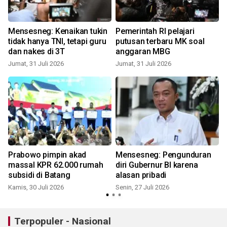
Mensesneg: Kenaikan tukin
Pemerintah RI pelajari
tidak hanya TNI, tetapi guru
putusan terbaru MK soal
dan nakes di 3T
anggaran MBG
Jumat, 31 Juli 2026
Jumat, 31 Juli 2026
S
Prabowo pimpin akad
Mensesneg: Pengunduran
massal KPR 62.000 rumah
diri Gubernur BI karena
subsidi di Batang
alasan pribadi
Kamis, 30 Juli 2026
Senin, 27 Juli 2026
K
Terpopuler - Nasional