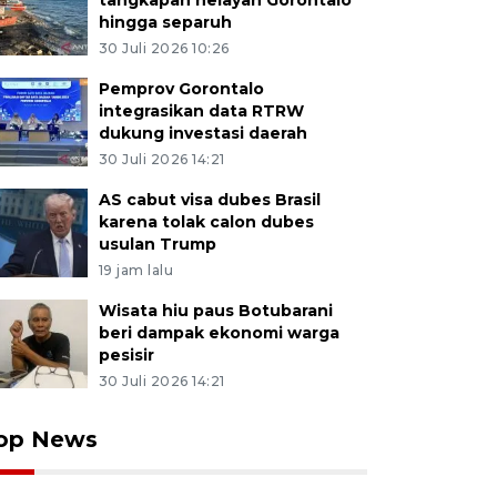
tangkapan nelayan Gorontalo
hingga separuh
30 Juli 2026 10:26
Pemprov Gorontalo
integrasikan data RTRW
dukung investasi daerah
30 Juli 2026 14:21
AS cabut visa dubes Brasil
karena tolak calon dubes
usulan Trump
19 jam lalu
Wisata hiu paus Botubarani
beri dampak ekonomi warga
pesisir
30 Juli 2026 14:21
op News