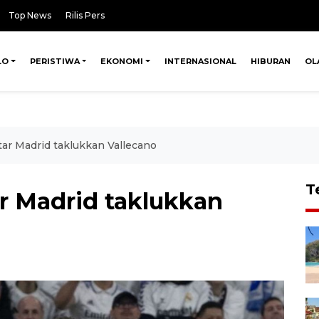
Top News
Rilis Pers
LO
PERISTIWA
EKONOMI
INTERNASIONAL
HIBURAN
OL
ar Madrid taklukkan Vallecano
T
r Madrid taklukkan