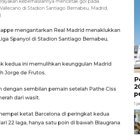
erayakan keberhasilannya mencetak gol pada
allecano di Stadion Santiago Bernabeu, Madrid,
)
 Mbappe mengantarkan Real Madrid menaklukkan
iga Spanyol di Stadion Santiago Bernabeu,
 kedua ini memulihkan keunggulan Madrid
eh Jorge de Frutos.
P
2
n dengan sembilan pemain setelah Pathe Ciss
p
rah dari wasit.
1 j
nempel ketat Barcelona di peringkat kedua
ri 22 laga, hanya satu poin di bawah Blaugrana