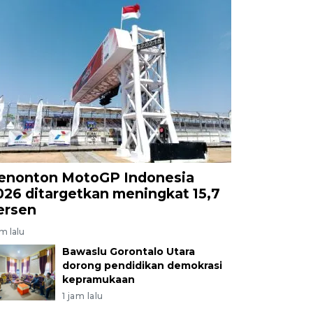
enonton MotoGP Indonesia
026 ditargetkan meningkat 15,7
ersen
am lalu
Bawaslu Gorontalo Utara
dorong pendidikan demokrasi
kepramukaan
1 jam lalu