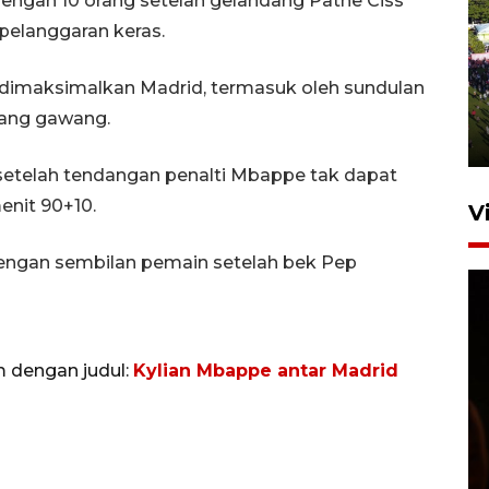
engan 10 orang setelah gelandang Pathe Ciss
 pelanggaran keras.
UPACARA HUT KE-78
REPUBLIK INDONESIA DI
 dimaksimalkan Madrid, termasuk oleh sundulan
GORONTALO
ang gawang.
17 Agustus 2023 15:58
setelah tendangan penalti Mbappe tak dapat
enit 90+10.
V
engan sembilan pemain setelah bek Pep
m dengan judul:
Kylian Mbappe antar Madrid
SPPG di Gorontalo jaga
kandungan gizi paket MBG
Ramadhan