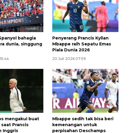
Spanyol bahagia
Penyerang Prancis Kylian
ara dunia, singgung
Mbappe raih Sepatu Emas
Piala Dunia 2026
 15:44
20 Juli 2026 07:59
Waspadai penyakit saat
musim kemarau
2026-08-05 12:00:00
s mengakui buat
Mbappe sedih tak bisa beri
 saat Prancis
kemenangan untuk
 Inggris
perpisahan Deschamps