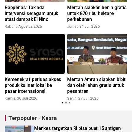
n
Bappenas: Tak ada
Mentan siapkan benih gratis
intervensi seragam untuk
untuk 870 ribu hektare
atasi dampak El Nino
perkebunan
Rabu, 5 Agustus 2026
Jumat, 31 Juli 2026
J
Kemenekraf perluas akses
Mentan Amran siapkan bibit
produk kuliner lokal ke
dan olah lahan gratis untuk
pasar internasional
pesantren
Kamis, 30 Juli 2026
Senin, 27 Juli 2026
S
Terpopuler - Kesra
Menkes targetkan RI bisa buat 15 antigen