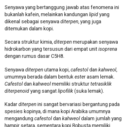
Senyawa yang bertanggung jawab atas fenomena ini
bukanlah kafein, melainkan kandungan
lipid
yang
dikenal sebagai senyawa
diterpen
, yang juga
ditemukan dalam kopi.
Secara struktur kimia,
diterpen
merupakan senyawa
hidrokarbon yang tersusun dari empat unit
isoprena
dengan rumus dasar C5H8.
Senyawa
diterpen
utama kopi,
cafestol
dan
kahweol
,
umumnya berada dalam bentuk
este
r asam lemak.
Cafestol
dan
kahweol
memiliki struktur
tetrasiklik
diterpenoid
yang sangat
lipofilik
(suka lemak).
Kadar
diterpen
ini sangat bervariasi bergantung pada
spesies kopinya, di mana kopi Arabika umumnya
mengandung
cafestol
dan
kahweol
dalam jumlah yang
hampir setara, sementara kopi Robusta memiliki