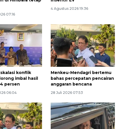
4 Agustus 2026 19:36
026 07:16
kalasi konflik
Menkeu-Mendagri bertemu
orong imbal hasil
bahas percepatan pencairan
14 persen
anggaran bencana
026 06:04
28 Juli 2026 07:53