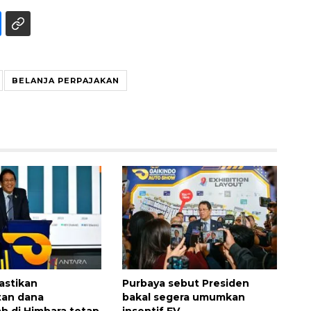
BELANJA PERPAJAKAN
Memberantas kejahatan
jalanan Jakarta
2026-08-05 18:00:00
astikan
Purbaya sebut Presiden
an dana
bakal segera umumkan
h di Himbara tetap
insentif EV