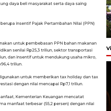
ung daya beli masyarakat serta daya saing
UPACARA HUT KE-78
REPUBLIK INDONESIA DI
 berupa insentif Pajak Pertambahan Nilai (PPN)
GORONTALO
17 Agustus 2023 15:58
igunakan untuk pembebasan PPN bahan makanan
V
idikan senilai Rp25,3 triliun, sektor transportasi
riliun, dan insentif untuk mendukung usaha mikro,
,4 triliun.
 digunakan untuk memberikan tax holiday dan tax
tasi dengan nilai mencapai Rp7,1 triliun.
SPPG di Gorontalo jaga
a manfaat, Kementerian Keuangan mencatat
kandungan gizi paket MBG
 manfaat terbesar (55,2 persen) dengan nilai
Ramadhan