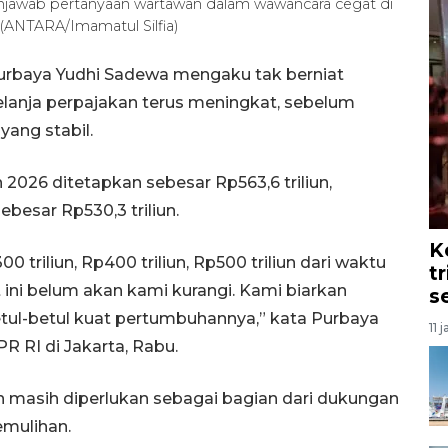
jawab pertanyaan wartawan dalam wawancara cegat di
 (ANTARA/Imamatul Silfia)
urbaya Yudhi Sadewa mengaku tak berniat
elanja perpajakan terus meningkat, sebelum
ang stabil.
2026 ditetapkan sebesar Rp563,6 triliun,
besar Rp530,3 triliun.
K
 triliun, Rp400 triliun, Rp500 triliun dari waktu
t
ini belum akan kami kurangi. Kami biarkan
s
tul-betul kuat pertumbuhannya,” kata Purbaya
11 
 RI di Jakarta, Rabu.
 masih diperlukan sebagai bagian dari dukungan
mulihan.