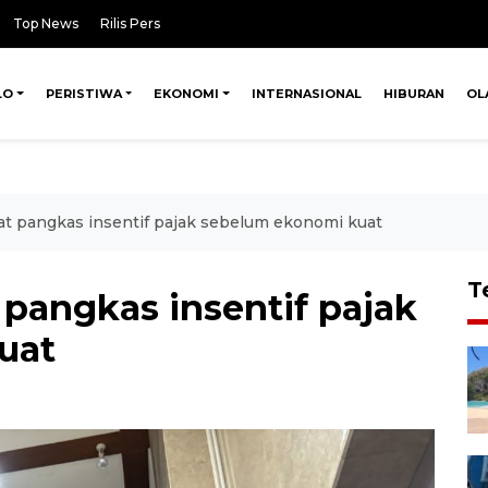
Top News
Rilis Pers
LO
PERISTIWA
EKONOMI
INTERNASIONAL
HIBURAN
OL
at pangkas insentif pajak sebelum ekonomi kuat
T
 pangkas insentif pajak
uat