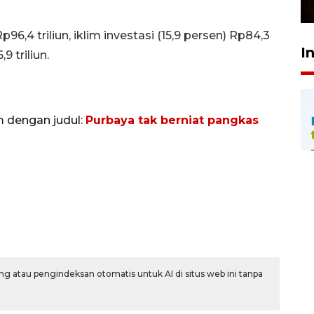
23 Februari 2026 18:20
96,4 triliun, iklim investasi (15,9 persen) Rp84,3
I
9 triliun.
m dengan judul:
Purbaya tak berniat pangkas
g atau pengindeksan otomatis untuk AI di situs web ini tanpa