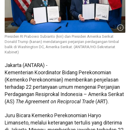
Presiden RI Prabowo Subianto (kiri) dan Presiden Amerika Serikat
Donald Trump (kanan) mendatangani perjanjian perdagangan timbal
balik di Washington DC, Amerika Serikat. (ANTARA/HO-Sekretariat
Kabinet)
Jakarta (ANTARA) -
Kementerian Koordinator Bidang Perekonomian
(Kemenko Perekonomian) memberikan penjelasan
terhadap 22 pertanyaan umum mengenai Perjanjian
Perdagangan Resiprokal Indonesia – Amerika Serikat
(AS)
The Agreement on Reciprocal Trade
(ART).
Juru Bicara Kemenko Perekonomian Haryo
Limanseto, melalui keterangan tertulis yang diterima
di Jakarta, Minggu, memberikan jawaban terhadap 22