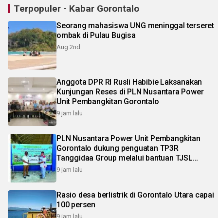
Terpopuler - Kabar Gorontalo
Seorang mahasiswa UNG meninggal terseret
ombak di Pulau Bugisa
Aug 2nd
Anggota DPR RI Rusli Habibie Laksanakan
Kunjungan Reses di PLN Nusantara Power
Unit Pembangkitan Gorontalo
9 jam lalu
PLN Nusantara Power Unit Pembangkitan
Gorontalo dukung penguatan TP3R
Tanggidaa Group melalui bantuan TJSL
berbasis ekonomi sirkular
9 jam lalu
Rasio desa berlistrik di Gorontalo Utara capai
100 persen
9 jam lalu