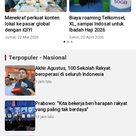
Menekraf perkuat konten
Biaya roaming Telkomsel,
a
lokal ke pasar global
XL, sampai Indosat untuk
dengan iQIYI
Ibadah Haji 2026
Jumat, 22 Mei 2026
Senin, 20 April 2026
K
Terpopuler - Nasional
Akhir Agustus, 100 Sekolah Rakyat
beroperasi di seluruh Indonesia
1 jam lalu
Prabowo: "Kita bekerja beri harapan rakyat
yang paling tak berdaya"
13 jam lalu