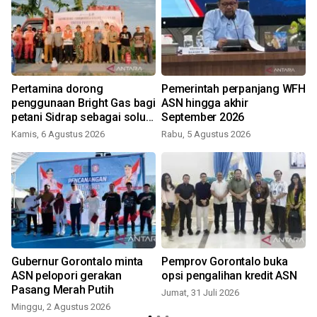
Pertamina dorong
Pemerintah perpanjang WFH
penggunaan Bright Gas bagi
ASN hingga akhir
i
petani Sidrap sebagai solusi
September 2026
energi irigasi
Kamis, 6 Agustus 2026
Rabu, 5 Agustus 2026
K
Gubernur Gorontalo minta
Pemprov Gorontalo buka
ASN pelopori gerakan
opsi pengalihan kredit ASN
Pasang Merah Putih
Jumat, 31 Juli 2026
Minggu, 2 Agustus 2026
K