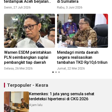
terdampak Aceh berjalan
di Sumatera
bertahap
Senin, 27 Juli 2026
Rabu, 3 Juni 2026
S
Wamen ESDM perintahkan
Mendagri minta daerah
t
PLN seimbangkan suplai
segera realisasikan
pembangkit tiap daerah
tambahan TKD Rp10,6 triliun
Selasa, 26 Mei 2026
Jumat, 22 Mei 2026
S
Terpopuler - Kesra
Kemenkes: 1 juta yang semula sehat
terdeteksi hipertensi di CKG 2026
4 jam lalu