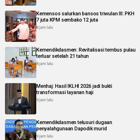
Kemensos salurkan bansos triwulan III: PKH
7 juta KPM sembako 12 juta
8 jam lalu
Kemendikdasmen: Revitalisasi tembus pulau
terluar setelah 21 tahun
8 jam lalu
Menhaj: Hasil IKLHI 2026 jadi bukti
transformasi layanan haji
9 jam lalu
Kemendikdasmen telusuri dugaan
penyalahgunaan Dapodik murid
9 jam lalu