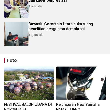
dan kader berprestasi
1 jam lalu
Bawaslu Gorontalo Utara buka ruang
penelitian penguatan demokrasi
11 jam lalu
Foto
FESTIVAL BALON UDARA DI
Peluncuran New Yamaha
GORONTALO
NMAX TURBO