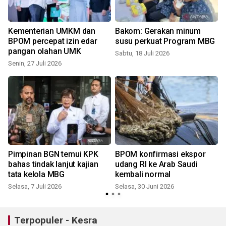
Kementerian UMKM dan
Bakom: Gerakan minum
BPOM percepat izin edar
susu perkuat Program MBG
pangan olahan UMK
Sabtu, 18 Juli 2026
Senin, 27 Juli 2026
S
Pimpinan BGN temui KPK
BPOM konfirmasi ekspor
bahas tindak lanjut kajian
udang RI ke Arab Saudi
tata kelola MBG
kembali normal
R
Selasa, 7 Juli 2026
Selasa, 30 Juni 2026
Terpopuler - Kesra