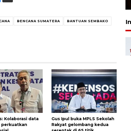
23 Februari 2026 18:20
I
CANA
BENCANA SUMATERA
BANTUAN SEMBAKO
 Kolaborasi data
Gus Ipul buka MPLS Sekolah
 perkuatkan
Rakyat gelombang kedua
sial
serentak di 65 titik