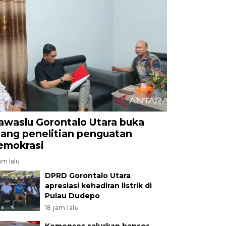
awaslu Gorontalo Utara buka
uang penelitian penguatan
emokrasi
am lalu
DPRD Gorontalo Utara
apresiasi kehadiran listrik di
Pulau Dudepo
18 jam lalu
Kemensos salurkan bansos