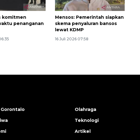
 komitmen
Mensos: Pemerintah siapkan
waktu penanganan
skema penyaluran bansos
lewat KDMP
06:35
16 Juli 2026 07:58
 Gorontalo
Olahraga
tiwa
Teknologi
omi
Artikel