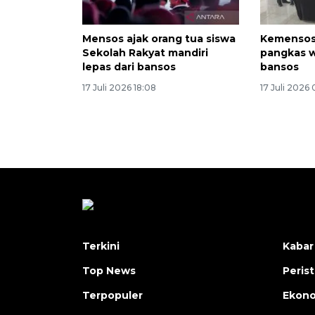
Mensos ajak orang tua siswa
Kemensos
Sekolah Rakyat mandiri
pangkas 
lepas dari bansos
bansos
17 Juli 2026 18:08
17 Juli 2026 
Terkini
Kabar
Top News
Peris
Terpopuler
Ekon