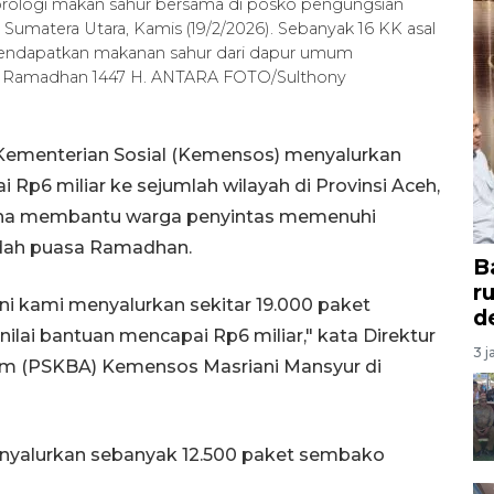
eorologi makan sahur bersama di posko pengungsian
 Sumatera Utara, Kamis (19/2/2026). Sebanyak 16 KK asal
ndapatkan makanan sahur dari dapur umum
a Ramadhan 1447 H. ANTARA FOTO/Sulthony
 Kementerian Sosial (Kemensos) menyalurkan
Rp6 miliar ke sejumlah wilayah di Provinsi Aceh,
guna membantu warga penyintas memenuhi
dah puasa Ramadhan.
B
r
i kami menyalurkan sekitar 19.000 paket
d
nilai bantuan mencapai Rp6 miliar," kata Direktur
3 j
am (PSKBA) Kemensos Masriani Mansyur di
menyalurkan sebanyak 12.500 paket sembako