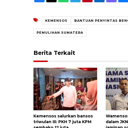
KEMENSOS
BANTUAN PENYINTAS BEN
PEMULIHAN SUMATERA
Berita Terkait
Kemensos salurkan bansos
Wamensos:
triwulan III: PKH 7 juta KPM
dalam JKN
sembako 12 juta
jaminan so