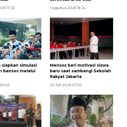
026 17:32
1 Agustus 2026 18:24
siapkan simulasi
Mensos beri motivasi siswa
Ekonomi triwulan II-2026
n bansos melalui
baru saat sambangi Sekolah
tumbuh 5,29 persen
Rakyat Jakarta
2026-08-06 18:45:00
 20:45
20 Juli 2026 07:52