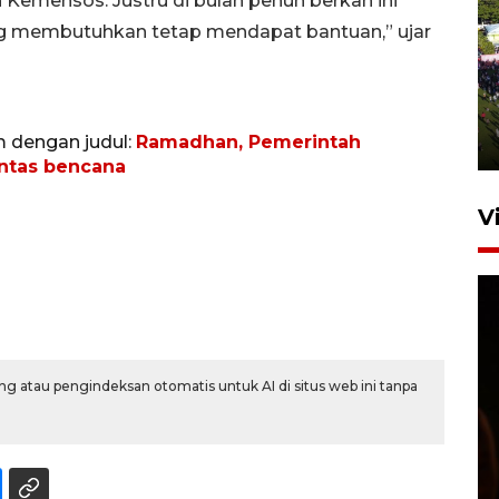
emensos. Justru di bulan penuh berkah ini
g membutuhkan tetap mendapat bantuan,” ujar
UPACARA HUT KE-78
REPUBLIK INDONESIA DI
GORONTALO
m dengan judul:
Ramadhan, Pemerintah
17 Agustus 2023 15:58
intas bencana
V
g atau pengindeksan otomatis untuk AI di situs web ini tanpa
SPPG di Gorontalo jaga
kandungan gizi paket MBG
Ramadhan