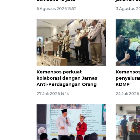
6 Agustus 2026 15:52
3 Agustus 2
Kemensos perkuat
Kemensos 
kolaborasi dengan Jarnas
penyalura
Anti-Perdagangan Orang
KDMP
27 Juli 2026 14:14
24 Juli 2026