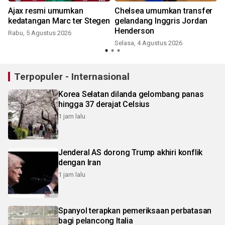
Ajax resmi umumkan
Chelsea umumkan transfer
kedatangan Marc ter Stegen
gelandang Inggris Jordan
Henderson
Rabu, 5 Agustus 2026
Selasa, 4 Agustus 2026
Terpopuler - Internasional
Korea Selatan dilanda gelombang panas
hingga 37 derajat Celsius
1 jam lalu
Jenderal AS dorong Trump akhiri konflik
dengan Iran
1 jam lalu
Spanyol terapkan pemeriksaan perbatasan
bagi pelancong Italia