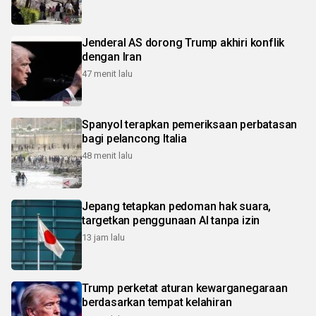
Jenderal AS dorong Trump akhiri konflik
dengan Iran
47 menit lalu
Spanyol terapkan pemeriksaan perbatasan
bagi pelancong Italia
48 menit lalu
Jepang tetapkan pedoman hak suara,
targetkan penggunaan AI tanpa izin
13 jam lalu
Trump perketat aturan kewarganegaraan
berdasarkan tempat kelahiran