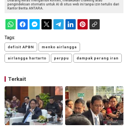
Dilarang keras mengambil konten, melakukan crawling atau
pengindeksan otomatis untuk AI di situs web ini tanpa izin tertulis dari
Kantor Berita ANTARA.
Tags:
defisit APBN
menko airlangga
airlangga hartarto
perppu
dampak perang iran
Terkait