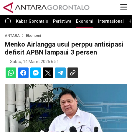
Kabar Gorontalo
Peristiwa
Ekonomi
Internasional
H
ANTARA
Ekonomi
Menko Airlangga usul perppu antisipasi
defisit APBN lampaui 3 persen
Sabtu, 14 Maret 2026 6:51