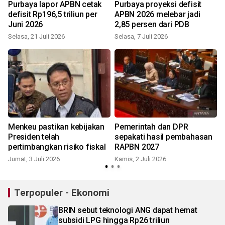
Purbaya lapor APBN cetak
Purbaya proyeksi defisit
defisit Rp196,5 triliun per
APBN 2026 melebar jadi
Juni 2026
2,85 persen dari PDB
Selasa, 21 Juli 2026
Selasa, 7 Juli 2026
S
Menkeu pastikan kebijakan
Pemerintah dan DPR
Presiden telah
sepakati hasil pembahasan
pertimbangkan risiko fiskal
RAPBN 2027
Jumat, 3 Juli 2026
Kamis, 2 Juli 2026
Terpopuler - Ekonomi
BRIN sebut teknologi ANG dapat hemat
subsidi LPG hingga Rp26 triliun