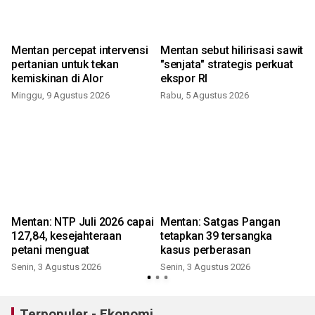
Mentan percepat intervensi
Mentan sebut hilirisasi sawit
pertanian untuk tekan
"senjata" strategis perkuat
kemiskinan di Alor
ekspor RI
Minggu, 9 Agustus 2026
Rabu, 5 Agustus 2026
Mentan: NTP Juli 2026 capai
Mentan: Satgas Pangan
127,84, kesejahteraan
tetapkan 39 tersangka
petani menguat
kasus perberasan
Senin, 3 Agustus 2026
Senin, 3 Agustus 2026
J
Terpopuler - Ekonomi