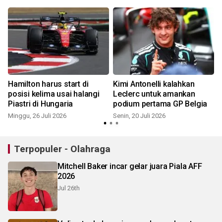
Hamilton harus start di
Kimi Antonelli kalahkan
posisi kelima usai halangi
Leclerc untuk amankan
Piastri di Hungaria
podium pertama GP Belgia
Minggu, 26 Juli 2026
Senin, 20 Juli 2026
S
Terpopuler - Olahraga
Mitchell Baker incar gelar juara Piala AFF
2026
Jul 26th