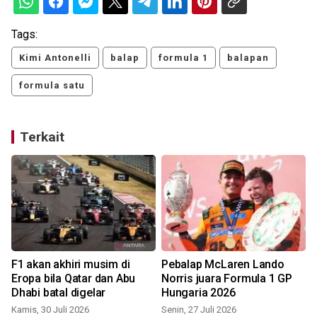
Tags:
Kimi Antonelli
balap
formula 1
balapan
formula satu
Terkait
F1 akan akhiri musim di
Pebalap McLaren Lando
Eropa bila Qatar dan Abu
Norris juara Formula 1 GP
Dhabi batal digelar
Hungaria 2026
Kamis, 30 Juli 2026
Senin, 27 Juli 2026
R