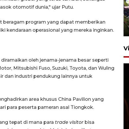
sok otomotif dunia," ujar Putu.
UPACARA HUT KE-78
REPUBLIK INDONESIA DI
GORONTALO
at beragam program yang dapat memberikan
17 Agustus 2023 15:58
iki kendaraan operasional yang mereka inginkan.
V
 diramaikan oleh jenama-jenama besar seperti
Motor, Mitsubishi Fuso, Suzuki, Toyota, dan Wuling
air dan industri pendukung lainnya untuk
enghadirkan area khusus China Pavilion yang
SPPG di Gorontalo jaga
ri para peserta pameran asal Tiongkok.
kandungan gizi paket MBG
Ramadhan
ang tepat di mana para
trade visitor
bisa
23 Februari 2026 18:20