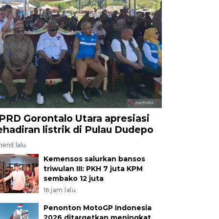
PRD Gorontalo Utara apresiasi
ehadiran listrik di Pulau Dudepo
enit lalu
Kemensos salurkan bansos
triwulan III: PKH 7 juta KPM
sembako 12 juta
16 jam lalu
Penonton MotoGP Indonesia
2026 ditargetkan meningkat