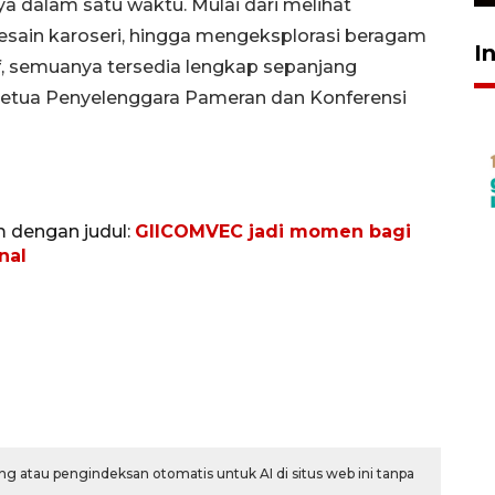
 dalam satu waktu. Mulai dari melihat
desain karoseri, hingga mengeksplorasi beragam
I
if, semuanya tersedia lengkap sepanjang
 Ketua Penyelenggara Pameran dan Konferensi
m dengan judul:
GIICOMVEC jadi momen bagi
nal
g atau pengindeksan otomatis untuk AI di situs web ini tanpa