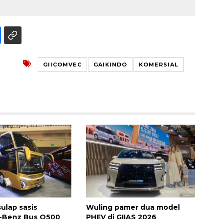
GIICOMVEC
GAIKINDO
KOMERSIAL
Vaksin HPV untuk siswa laki-
laki
2026-08-06 06:30:00
ulap sasis
Wuling pamer dua model
-Benz Bus O500
PHEV di GIIAS 2026