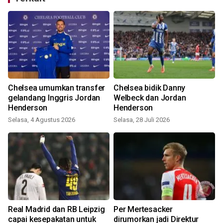
Chelsea umumkan transfer
Chelsea bidik Danny
gelandang Inggris Jordan
Welbeck dan Jordan
Henderson
Henderson
Selasa, 4 Agustus 2026
Selasa, 28 Juli 2026
J
Real Madrid dan RB Leipzig
Per Mertesacker
capai kesepakatan untuk
dirumorkan jadi Direktur