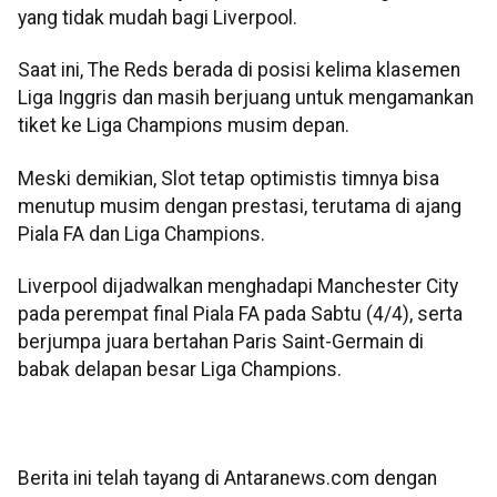
yang tidak mudah bagi Liverpool.
Saat ini, The Reds berada di posisi kelima klasemen
Liga Inggris dan masih berjuang untuk mengamankan
tiket ke Liga Champions musim depan.
Meski demikian, Slot tetap optimistis timnya bisa
menutup musim dengan prestasi, terutama di ajang
Piala FA dan Liga Champions.
Liverpool dijadwalkan menghadapi Manchester City
pada perempat final Piala FA pada Sabtu (4/4), serta
berjumpa juara bertahan Paris Saint-Germain di
babak delapan besar Liga Champions.
Berita ini telah tayang di Antaranews.com dengan