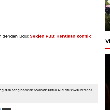
UPACARA HUT KE-78
REPUBLIK INDONESIA DI
GORONTALO
17 Agustus 2023 15:58
m dengan judul:
Sekjen PBB: Hentikan konflik
V
SPPG di Gorontalo jaga
g atau pengindeksan otomatis untuk AI di situs web ini tanpa
kandungan gizi paket MBG
Ramadhan
23 Februari 2026 18:20