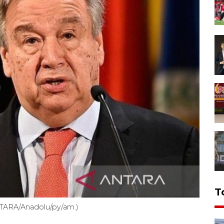
T
NTARA/Anadolu/py/am.)