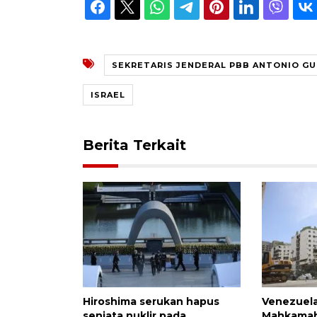
SEKRETARIS JENDERAL PBB ANTONIO G
ISRAEL
Berita Terkait
Hiroshima serukan hapus
Venezuela
senjata nuklir pada
Mahkamah