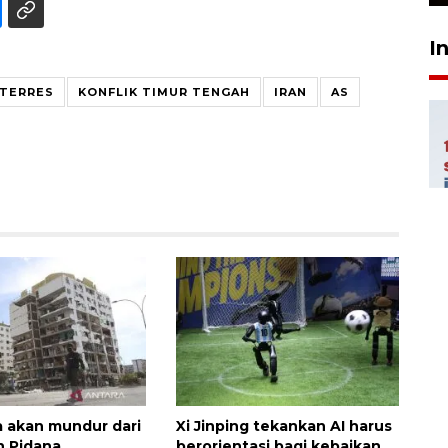
I
UTERRES
KONFLIK TIMUR TENGAH
IRAN
AS
 akan mundur dari
Xi Jinping tekankan AI harus
 Pidana
berorientasi bagi kebaikan