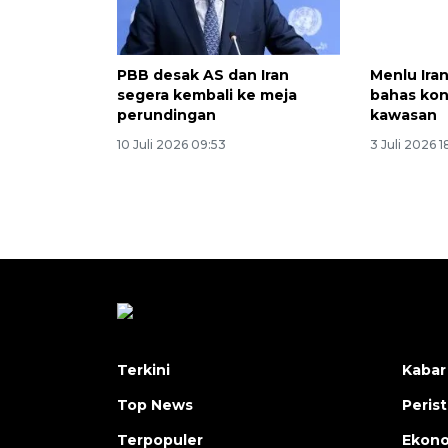
PBB desak AS dan Iran
Menlu Ira
segera kembali ke meja
bahas kond
perundingan
kawasan
10 Juli 2026 09:53
3 Juli 2026 1
Terkini
Kabar
Top News
Peris
Terpopuler
Ekon