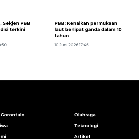
n, Sekjen PBB
PBB: Kenaikan permukaan
isi terkini
laut berlipat ganda dalam 10
tahun
8:50
10 Juni 2026 17:46
 Gorontalo
Olahraga
tiwa
Teknologi
omi
Artikel