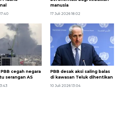
onal
manusia
 17:40
17 Juli 2026 18:02
Ekonomi triwulan II-2026
tumbuh 5,29 persen
a PBB cegah negara
PBB desak aksi saling balas
2026-08-06 18:45:00
tu serangan AS
di kawasan Teluk dihentikan
13:43
10 Juli 2026 13:04