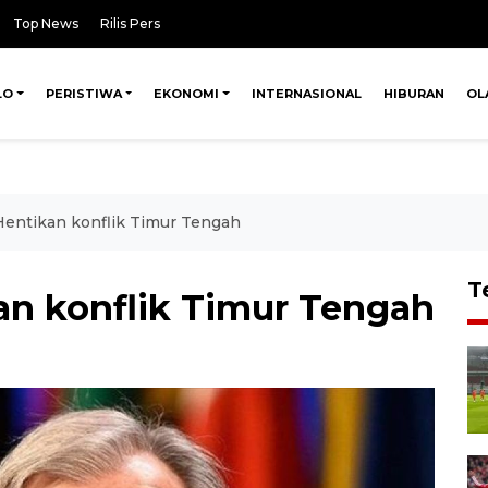
Top News
Rilis Pers
LO
PERISTIWA
EKONOMI
INTERNASIONAL
HIBURAN
OL
Hentikan konflik Timur Tengah
T
an konflik Timur Tengah