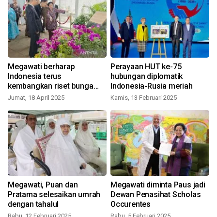
Megawati berharap
Perayaan HUT ke-75
a
Indonesia terus
hubungan diplomatik
kembangkan riset bunga
Indonesia-Rusia meriah
Kimilsungia
Jumat, 18 April 2025
Kamis, 13 Februari 2025
Megawati, Puan dan
Megawati diminta Paus jadi
Pratama selesaikan umrah
Dewan Penasihat Scholas
dengan tahalul
Occurentes
Rabu, 12 Februari 2025
Rabu, 5 Februari 2025