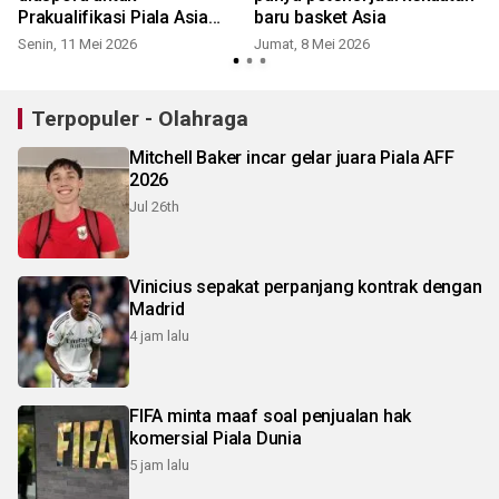
Prakualifikasi Piala Asia
baru basket Asia
2029
Senin, 11 Mei 2026
Jumat, 8 Mei 2026
M
Terpopuler - Olahraga
Mitchell Baker incar gelar juara Piala AFF
2026
Jul 26th
Vinicius sepakat perpanjang kontrak dengan
Madrid
4 jam lalu
FIFA minta maaf soal penjualan hak
komersial Piala Dunia
5 jam lalu