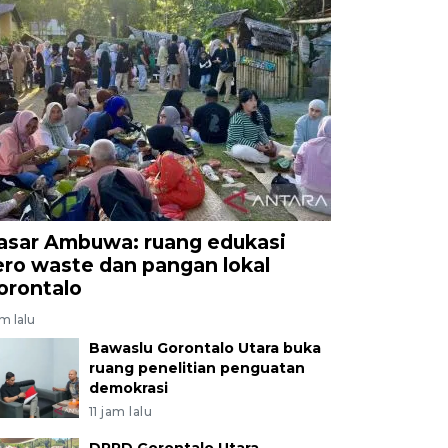
asar Ambuwa: ruang edukasi
ero waste dan pangan lokal
orontalo
am lalu
Bawaslu Gorontalo Utara buka
ruang penelitian penguatan
demokrasi
11 jam lalu
DPRD Gorontalo Utara