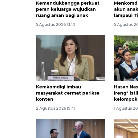
Kemendukbangga perkuat
Menkomdi
peran keluarga wujudkan
akun anak
ruang aman bagi anak
lampaui T
5 Agustus 2026 13:10
5 Agustus 2
Kemkomdigi imbau
Hasan Nas
masyarakat cermat periksa
ireng" ist
konten
kelompok
2 Agustus 2026 19:41
1 Agustus 2