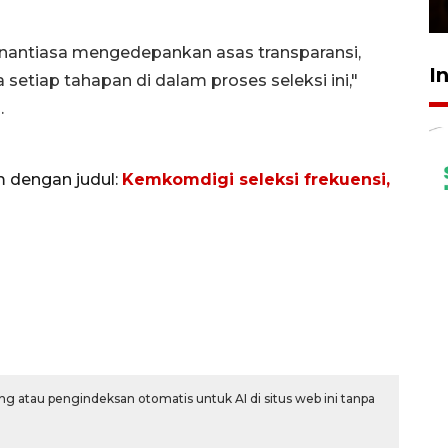
23 Februari 2026 18:20
enantiasa mengedepankan asas transparansi,
I
setiap tahapan di dalam proses seleksi ini,"
.
m dengan judul:
Kemkomdigi seleksi frekuensi,
g atau pengindeksan otomatis untuk AI di situs web ini tanpa