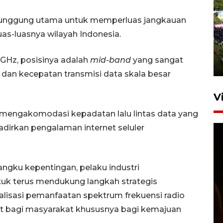
g punggung utama untuk memperluas jangkauan
UPACARA HUT KE-78
uas-luasnya wilayah Indonesia.
REPUBLIK INDONESIA DI
GORONTALO
 GHz, posisinya adalah
mid-band
yang sangat
17 Agustus 2023 15:58
 dan kecepatan transmisi data skala besar
V
uk mengakomodasi kepadatan lalu lintas data yang
adirkan pengalaman internet seluler
ku kepentingan, pelaku industri
tuk terus mendukung langkah strategis
SPPG di Gorontalo jaga
isasi pemanfaatan spektrum frekuensi radio
kandungan gizi paket MBG
 bagi masyarakat khususnya bagi kemajuan
Ramadhan