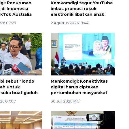
gi: Penurunan
Kemkomdigi tegur YouTube
 di Indonesia
imbas promosi rokok
ikTok Australia
elektronik libatkan anak
026 07:27
2 Agustus 2026 19:44
bi sebut "londo
Menkomdigi: Konektivitas
ilah untuk
digital harus ciptakan
 suka buat gaduh
pertumbuhan masyarakat
026 07:07
30 Juli 2026 14:51