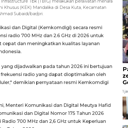
ma Infrastructure Tbk (TBIG) melakukan perawatan menara
mi Khusus (KEK) Mandalika di Desa Kuta, Kecamatan
mad Subaidi/bar/pri.
kasi dan Digital (Kemkomdigi) secara resmi
si radio 700 MHz dan 2.6 GHz di 2026 untuk
t cepat dan meningkatkan kualitas layanan
Indonesia.
o yang dijadwalkan pada tahun 2026 ini bertujuan
P
ekuensi radio yang dapat dioptimalkan oleh
z
G
eluler," demikian pernyataan resmi Kemkomdigi
1 j
i, Menteri Komunikasi dan Digital Meutya Hafid
munikasi dan Digital Nomor 175 Tahun 2026
i Radio 700 MHz dan 2,6 GHz untuk Keperluan