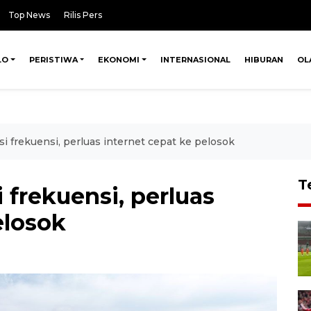
Top News
Rilis Pers
LO
PERISTIWA
EKONOMI
INTERNASIONAL
HIBURAN
OL
i frekuensi, perluas internet cepat ke pelosok
T
frekuensi, perluas
elosok