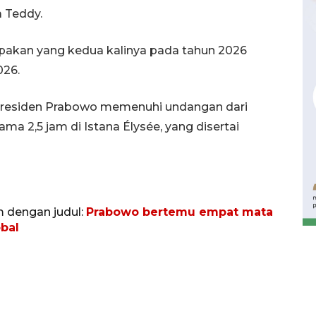
 Teddy.
rupakan yang kedua kalinya pada tahun 2026
026.
 Presiden Prabowo memenuhi undangan dari
a 2,5 jam di Istana Élysée, yang disertai
Waspadai penyakit saat
musim kemarau
2026-08-05 12:00:00
m dengan judul:
Prabowo bertemu empat mata
obal