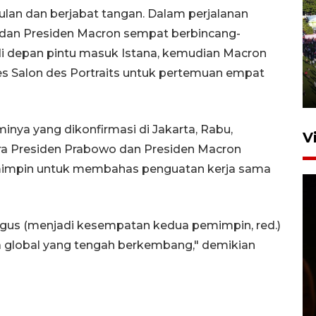
ulan dan berjabat tangan. Dalam perjalanan
 dan Presiden Macron sempat berbincang-
UPACARA HUT KE-78
 di depan pintu masuk Istana, kemudian Macron
REPUBLIK INDONESIA DI
GORONTALO
 Salon des Portraits untuk pertemuan empat
17 Agustus 2023 15:58
minya yang dikonfirmasi di Jakarta, Rabu,
V
a Presiden Prabowo dan Presiden Macron
emimpin untuk membahas penguatan kerja sama
ligus (menjadi kesempatan kedua pemimpin, red.)
 global yang tengah berkembang," demikian
SPPG di Gorontalo jaga
kandungan gizi paket MBG
Ramadhan