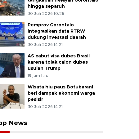
tangkapan nelayan Gorontalo
hingga separuh
30 Juli 2026 10:26
Pemprov Gorontalo
integrasikan data RTRW
dukung investasi daerah
30 Juli 2026 14:21
AS cabut visa dubes Brasil
karena tolak calon dubes
usulan Trump
19 jam lalu
Wisata hiu paus Botubarani
beri dampak ekonomi warga
pesisir
30 Juli 2026 14:21
op News