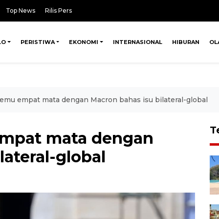
Top News
Rilis Pers
LO
PERISTIWA
EKONOMI
INTERNASIONAL
HIBURAN
OL
emu empat mata dengan Macron bahas isu bilateral-global
T
empat mata dengan
lateral-global