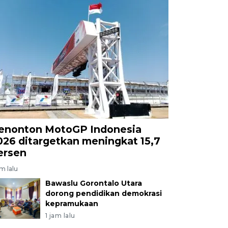
enonton MotoGP Indonesia
026 ditargetkan meningkat 15,7
ersen
am lalu
Bawaslu Gorontalo Utara
dorong pendidikan demokrasi
kepramukaan
1 jam lalu