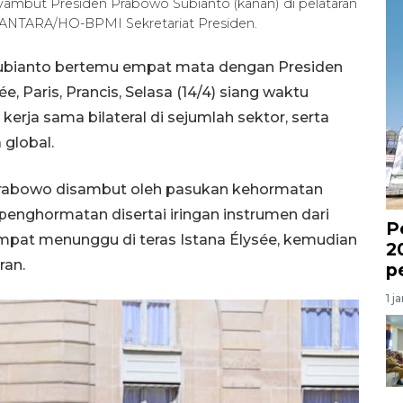
yambut Presiden Prabowo Subianto (kanan) di pelataran
26). ANTARA/HO-BPMI Sekretariat Presiden.
Subianto bertemu empat mata dengan Presiden
, Paris, Prancis, Selasa (14/4) siang waktu
rja sama bilateral di sejumlah sektor, serta
global.
 Prabowo disambut oleh pasukan kehormatan
penghormatan disertai iringan instrumen dari
P
mpat menunggu di teras Istana Élysée, kemudian
2
ran.
p
1 j