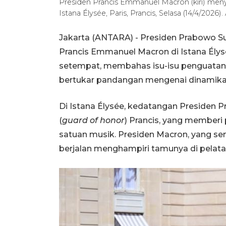
Presiden Prancis Emmanuel Macron (kiri) men
Istana Élysée, Paris, Prancis, Selasa (14/4/20
Jakarta (ANTARA) - Presiden Prabowo 
Prancis Emmanuel Macron di Istana Élysée
setempat, membahas isu-isu penguatan ke
bertukar pandangan mengenai dinamika 
Di Istana Élysée, kedatangan Presiden
(
guard of honor
) Prancis, yang memberi 
satuan musik. Presiden Macron, yang se
berjalan menghampiri tamunya di pelata